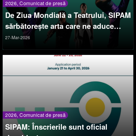
2026, Comunicat de presă
De Ziua Mondială a Teatrului, SIPAM
sărbătorește arta care ne aduce
împreună de 30 de ani.
27-Mar-2026
2026, Comunicat de presă
SIPAM: Înscrierile sunt oficial