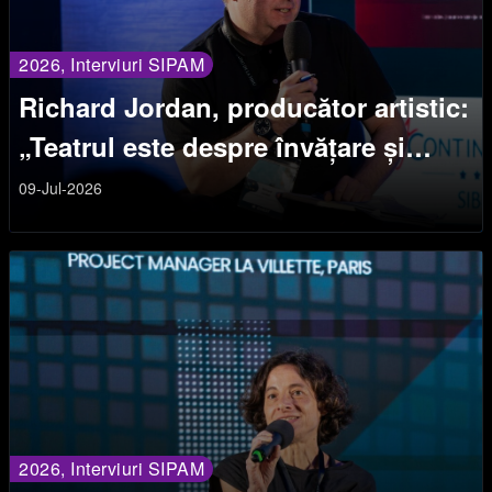
2026, Interviuri SIPAM
Richard Jordan, producător artistic:
„Teatrul este despre învățare și
descoperire”
09-Jul-2026
2026, Interviuri SIPAM