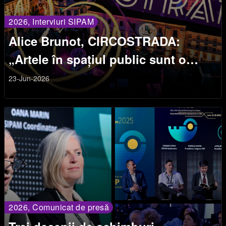
2026, Interviuri SIPAM
Alice Brunot, CIRCOSTRADA:
„Artele în spațiul public sunt o
modalitate de a revendica spațiul
23-Jun-2026
public”
2026, Comunicat de presă