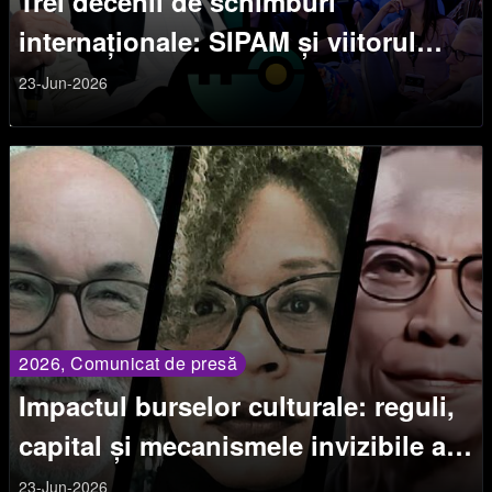
Trei decenii de schimburi
internaționale: SIPAM și viitorul
colaborării internaționale
23-Jun-2026
2026, Comunicat de presă
Impactul burselor culturale: reguli,
capital și mecanismele invizibile ale
accesului în artele spectacolului
23-Jun-2026