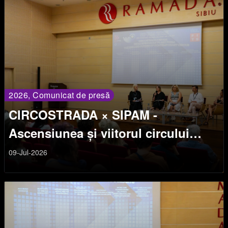
2026, Comunicat de presă
CIRCOSTRADA × SIPAM -
Ascensiunea și viitorul circului
contemporan
09-Jul-2026