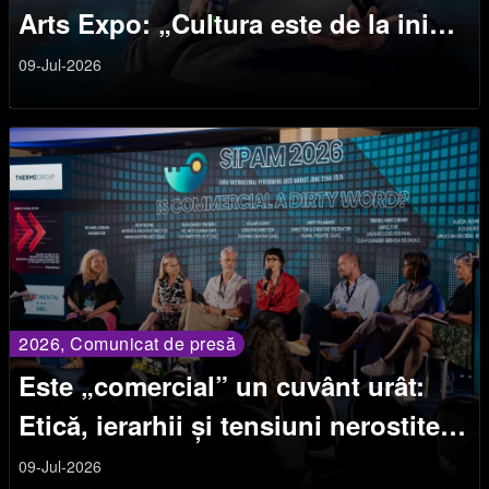
Arts Expo: „Cultura este de la inimă
la inimă”
09-Jul-2026
2026, Comunicat de presă
Este „comercial” un cuvânt urât:
Etică, ierarhii și tensiuni nerostite
ale producției teatrale
09-Jul-2026