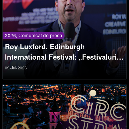
2026, Comunicat de presă
Roy Luxford, Edinburgh
International Festival: „Festivalurile
sunt spații ale conexiunii”
09-Jul-2026