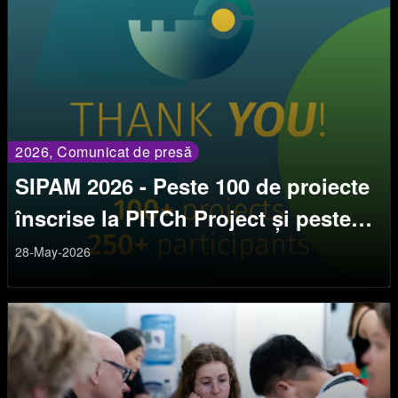
2026, Comunicat de presă
SIPAM 2026 - Peste 100 de proiecte
înscrise la PITCh Project și peste
250 de participanți la cea de-a 30-a
28-May-2026
ediție