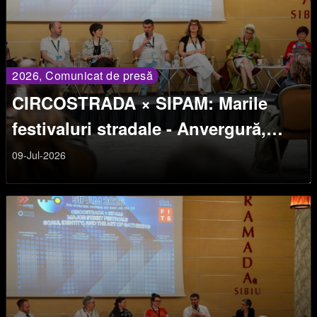
2026, Comunicat de presă
CIRCOSTRADA × SIPAM: Marile
festivaluri stradale - Anvergură,
identitate și arta de a aduna oameni
09-Jul-2026