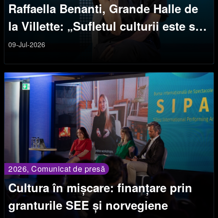
Raffaella Benanti, Grande Halle de
la Villette: „Sufletul culturii este să
creezi ceva semnificativ”
09-Jul-2026
2026, Comunicat de presă
Cultura în mișcare: finanțare prin
granturile SEE și norvegiene