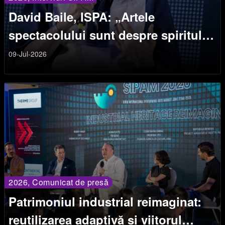
David Baile, ISPA: „Artele
spectacolului sunt despre spiritul
uman”
09-Jul-2026
2026, Comunicat de presă
Patrimoniul industrial reimaginat:
reutilizarea adaptivă și viitorul