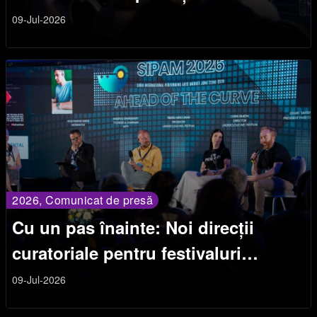
spațiilor culturale
09-Jul-2026
2026, Comunicat de presă
Cu un pas înainte: Noi direcții
curatoriale pentru festivaluri
independente
09-Jul-2026