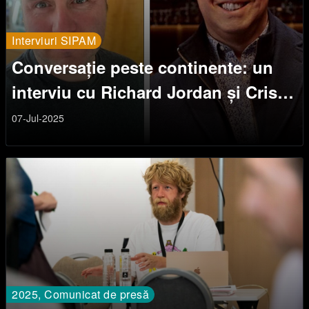
Interviuri SIPAM
Conversație peste continente: un
interviu cu Richard Jordan și Criss
Henderson
07-Jul-2025
2025, Comunicat de presă