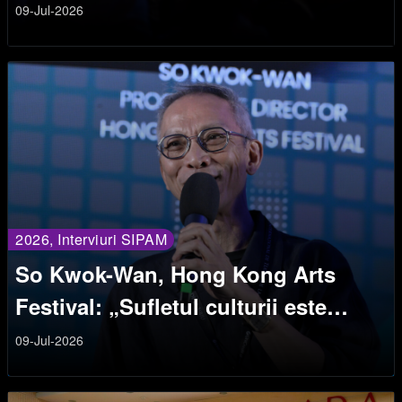
09-Jul-2026
2026, Interviuri SIPAM
So Kwok-Wan, Hong Kong Arts
Festival: „Sufletul culturii este
întrebarea umanității”
09-Jul-2026