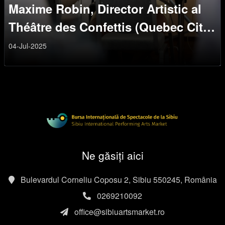
Maxime Robin, Director Artistic al
Théâtre des Confettis (Quebec City,
Canada); Programator pentru
04-Jul-2025
Carrefour International de Théâtre
de Québec
Ne găsiți aici
Bulevardul Corneliu Coposu 2, Sibiu 550245, România
0269210092
office@sibiuartsmarket.ro