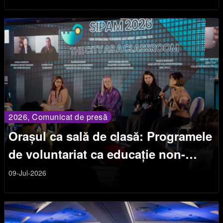
2026, Comunicat de presă
Orașul ca sală de clasă: Programele
de voluntariat ca educație non-
formală
09-Jul-2026