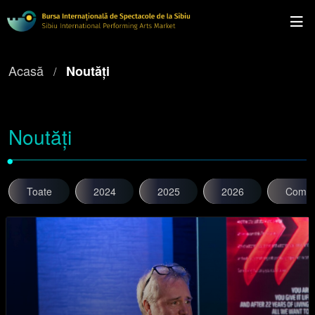
Acasă
Noutăți
Noutăți
•
Toate
2024
2025
2026
Comun