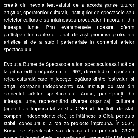
creată din nevoia festivalului de a acorda șanse tuturor
artiștilor, operatorilor culturali, instituțiilor de spectacole sau
rețelelor culturale să întâlnească producători importanți din
întreaga lume. Prin evenimentele noastre, oferim
participanților contextul ideal de a-și promova proiectele
artistice și de a stabili parteneriate în domeniul artelor
spectacolului.
Evoluția Bursei de Spectacole a fost spectaculoasă încă de
la prima ediție organizată în 1997, devenind o importantă
rețea culturală care mijlocește legătura dintre festivaluri și
artiști, companii independente sau instituții de stat din
domeniul artelor spectacolului. Anual, participanți din
întreaga lume, reprezentând diverse organizații culturale
(agenții de impresariat artistic, ONG-uri, instituții de stat,
companii independente etc.), se întâlnesc la Sibiu pentru a
stabili conexiuni și a realiza proiecte împreună. În 2021,
Bursa de Spectacole s-a desfășurat în perioada 23-26
august în format hibrid, iar participanții prezenți în Sibiu, cât