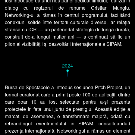
fost introducerea unui nou panel dedicat filmului, realizat în
dialog cu regizorul de renume Cristian Mungiu.
Networking-ul a rămas în centrul programului, facilitând
conexiuni solide între teritorii culturale diverse, iar relația
strânsă cu ICR — un parteneriat strategic de lungă durată,
construit de-a lungul multor ani — a continuat să fie un
pilon al vizibilității și dezvoltării internaționale a SIPAM.
2024
•
Bursa de Spectacole a introdus sesiunea Pitch Project, un
format curatoriat care a primit peste 100 de aplicații, dintre
care doar 10 au fost selectate pentru a-și prezenta
proiectele în fața unui juriu de prestigiu. Această ediție a
marcat, de asemenea, o transformare majoră, odată cu
rebrandingul evenimentului în SIPAM, consolidându-i
prezența internațională. Networkingul a rămas un element